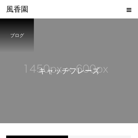
風香園
ブログ
キ
ャ
ッ
チ
フ
レ
ー
ズ